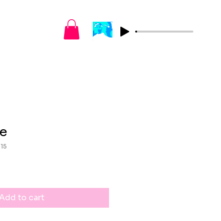
ce
015
Add to cart