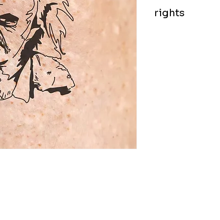
rights
exclusive worldwid
black-on-white im
non-refundable