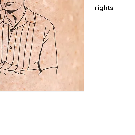
rights
exclusive worldwid
black-on-white im
non-refundable