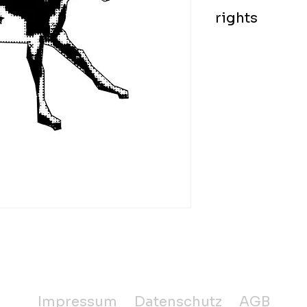
rights
exclusive worldwid
black-on-white im
non-refundable
Impressum
Datenschutz
AGB