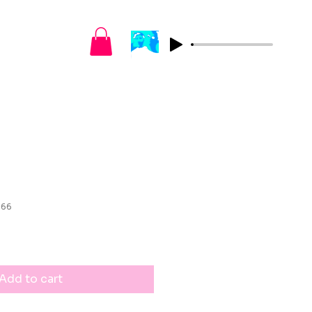
s
066
Add to cart