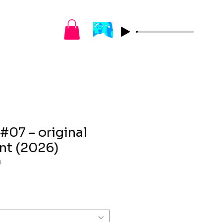
#07 – original
int (2026)
8