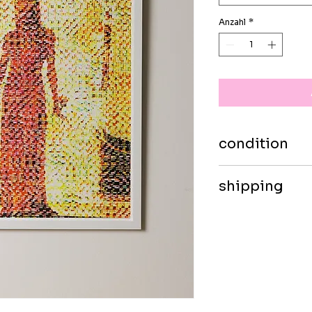
Anzahl
*
condition
studio quality, han
shipping
self-pickup