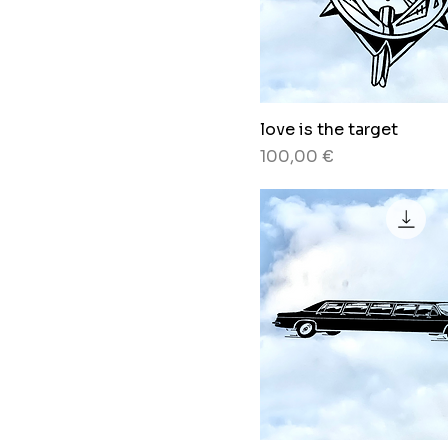
love is the target
Preis
100,00 €