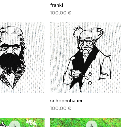
frankl
Preis
100,00 €
schopenhauer
Preis
100,00 €