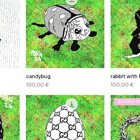
candybug
rabbit with 
Preis
Preis
100,00 €
100,00 €
BRAND 