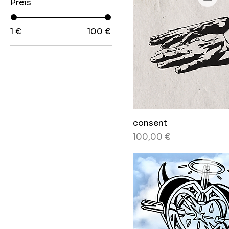
Preis
1 €
100 €
consent
Preis
100,00 €