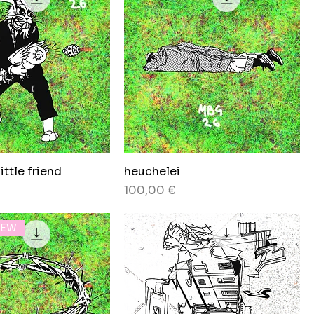
little friend
heuchelei
Preis
100,00 €
NEW