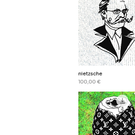
nietzsche
Preis
100,00 €