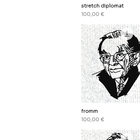
stretch diplomat
Preis
100,00 €
fromm
Preis
100,00 €